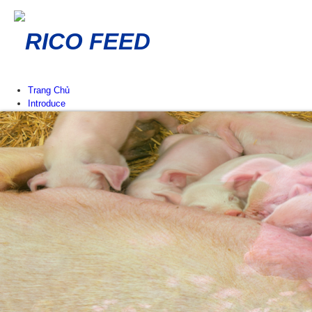
RICO FEED
Trang Chủ
Introduce
Lịch sử hình thành Eng
Giá trị cốt lõi Eng
Công ty thành viên Eng
Mạng lưới phân phối Eng
News & Events
Thông báo
Sự kiện tại RICO FEED
Tin chuyên ngành
Tư vấn chăn nuôi
Products
Poultry Feed
Chicken Feed
Duck Feed
Cow Feed