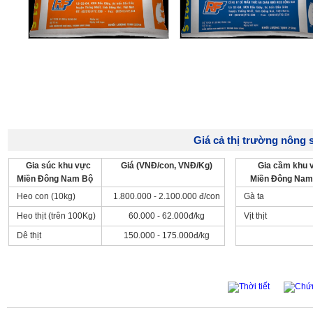
Giá cả thị trường nông s
Gia súc khu vực
Giá (VNĐ/con, VNĐ/Kg)
Gia cầm khu 
Miền Đông Nam Bộ
Miền Đông Nam
Heo con (10kg)
1.800.000 - 2.100.000 đ/con
Gà ta
Heo thịt (trên 100Kg)
60.000 - 62.000đ/kg
Vịt thịt
Dê thịt
150.000 - 175.000đ/kg
Thời tiết
Chứ