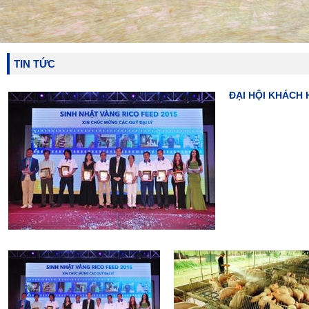
Recruitment
Văn hóa RICO FEED
HR Policies
Job Opportunities
Rico CSR
TIN TỨC
Câu chuyện doanh nhân Eng
Truyện cười Eng
Truyện ngắn hay Eng
ĐẠI HỘI KHÁCH 
Contact