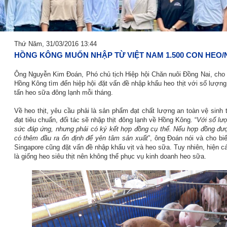
Thứ Năm, 31/03/2016 13:44
HỒNG KÔNG MUỐN NHẬP TỪ VIỆT NAM 1.500 CON HEO
Ông Nguyễn Kim Đoán, Phó chủ tịch Hiệp hội Chăn nuôi Đồng Nai, cho 
Hồng Kông tìm đến hiệp hội đặt vấn đề nhập khẩu heo thịt với số lượng
tấn heo sữa đông lạnh mỗi tháng.
Về heo thịt, yêu cầu phải là sản phẩm đạt chất lượng an toàn vệ sin
đạt tiêu chuẩn, đối tác sẽ nhập thịt đông lạnh về Hồng Kông. “
Với số lư
sức đáp ứng, nhưng phải có ký kết hợp đồng cụ thể. Nếu hợp đồng đượ
có thêm đầu ra ổn định để yên tâm sản xuất
”, ông Đoán nói và cho bi
Singapore cũng đặt vấn đề nhập khẩu vịt và heo sữa. Tuy nhiên, hiện c
là giống heo siêu thịt nên không thể phục vụ kinh doanh heo sữa.