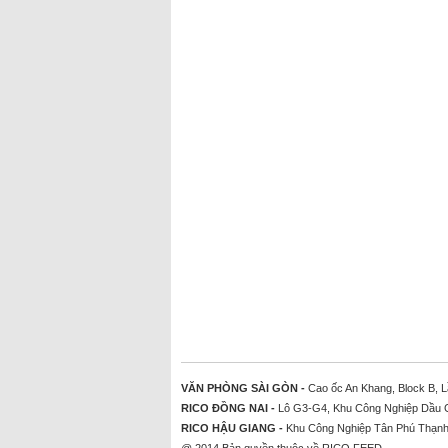
VĂN PHÒNG SÀI GÒN -
Cao ốc An Khang, Block B, L
RICO ĐỒNG NAI -
Lô G3-G4, Khu Công Nghiệp Dầu G
RICO HẬU GIANG -
Khu Công Nghiệp Tân Phú Thạnh
@ 2014 Bản quyền thuộc về RICO FEED