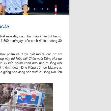
/NGÀY
biết mới đây các nhà nhập khẩu thịt heo ở
 1.500 con/ngày, bên cạnh đó là khoảng 30
h thực phẩm và được giết mổ tại các cơ sở
ợng này thì Hiệp hội Chăn nuôi Đồng Nai dư
c ký kết, người chăn nuôi heo ở Đồng Nai
ết thêm ngoài Hồng Kông còn có Malaysia,
ác giống heo đang sản xuất ở Đồng Nai đều