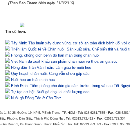
(Theo Báo Thanh Niên ngày 31/3/2016)
Tin cũ hơn:
Tây Ninh: Tập huấn xây dựng vùng, cơ sở an toàn dịch bệnh đối với 
Triển lãm Quốc tế về Chăn nuôi, Sản xuất sữa, Chế biến thịt và Nuôi t
Phòng, chống dịch bệnh do hạn mặn trong chăn nuôi
Việt Nam đã xuất khẩu sản phẩm chăn nuôi và thức ăn gia súc
Nông dân Trần Văn Tuấn: Làm giàu từ nuôi heo
Quy hoạch chăn nuôi: Cung vẫn chưa gặp cầu
Nuôi heo an toàn sinh học
Bình Định: Tiêm phòng cho đàn gia cầm trước, trong và sau Tết Nguy
Tự tạo cơ hội: Nuôi gà chọi lai chất lượng cao
Nuôi gà Đông Tảo ở Cần Thơ
ầu 1, Số 28, Đường 19, KP 5, P.Bình Trưng, TP. HCM -
Tel:
028.6281.7555 -
Fax:
028.6281.
iây, Phường Dầu Giây, Thành Phố Đồng Nai .
Tel:
02513.772.412 -
Fax:
02513.772.334
-Giai Đoạn 1, Xã Thạnh Xuân, Thành Phố Cần Thơ.
Tel:
02933.953.393 -
Fax:
02933.953.39