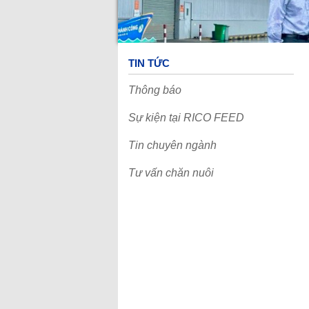
Tuyển dụng
Văn hóa RICO FEED
Chính sách nhân sự
Cơ hội nghề nghiệp
Cộng đồng
TIN TỨC
Câu chuyện danh nhân
Truyện cười
Thông báo
Truyện ngắn hay
Liên hệ
Sự kiện tại RICO FEED
Tin chuyên ngành
Tư vấn chăn nuôi