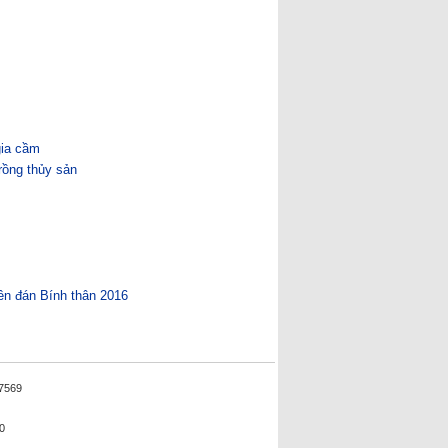
gia cầm
rồng thủy sản
ên đán Bính thân 2016
7569
0