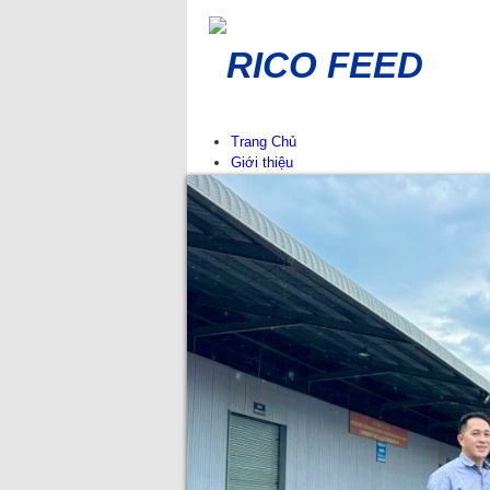
RICO FEED
Trang Chủ
Giới thiệu
Lịch sử hình thành
Giá trị cốt lõi
Công ty thành viên
Mạng lưới phân phối
Tin Tức
Thông báo
Sự kiện tại RICO FEED
Tin chuyên ngành
Tư vấn chăn nuôi
Sản phẩm
Thức ăn cho cút
Thức ăn cho heo
Thức ăn cho gà
Thức ăn cho vịt
Thức ăn cho bò, dê-cừu