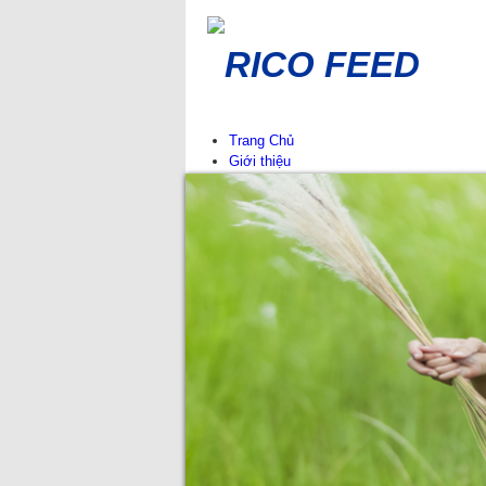
RICO FEED
Trang Chủ
Giới thiệu
Lịch sử hình thành
Giá trị cốt lõi
Công ty thành viên
Mạng lưới phân phối
Tin Tức
Thông báo
Sự kiện tại RICO FEED
Tin chuyên ngành
Tư vấn chăn nuôi
Sản phẩm
Thức ăn cho cút
Thức ăn cho heo
Thức ăn cho gà
Thức ăn cho vịt
Thức ăn cho bò, dê-cừu