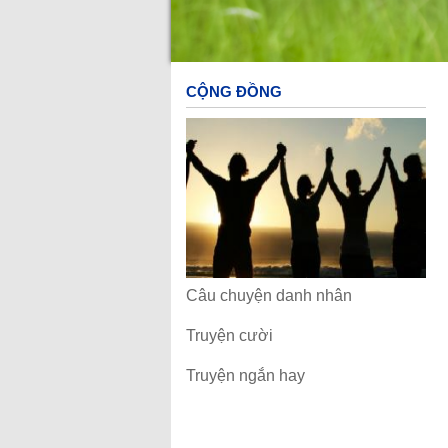
Tuyển dụng
Văn hóa RICO FEED
Chính sách nhân sự
Cơ hội nghề nghiệp
Cộng đồng
CỘNG ĐỒNG
Câu chuyện danh nhân
Truyện cười
Truyện ngắn hay
Liên hệ
Câu chuyện danh nhân
Truyện cười
Truyện ngắn hay