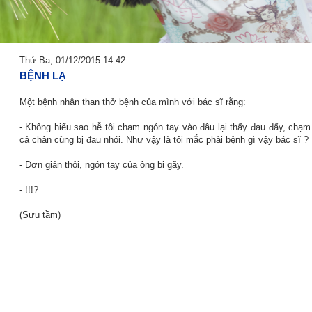
Thứ Ba, 01/12/2015 14:42
BỆNH LẠ
Một bệnh nhân than thở bệnh của mình với bác sĩ rằng:
- Không hiểu sao hễ tôi chạm ngón tay vào đâu lại thấy đau đấy, chạ
cả chân cũng bị đau nhói. Như vậy là tôi mắc phải bệnh gì vậy bác sĩ ?
- Đơn giản thôi, ngón tay của ông bị gãy.
- !!!?
(Sưu tầm)