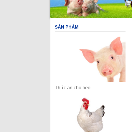
Tuyển dụng
Văn hóa RICO FEED
Chính sách nhân sự
Cơ hội nghề nghiệp
Cộng đồng
SẢN PHẨM
Câu chuyện danh nhân
Truyện cười
Truyện ngắn hay
Liên hệ
Thức ăn cho heo