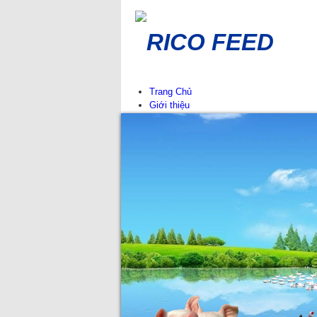
RICO FEED
Trang Chủ
Giới thiệu
Lịch sử hình thành
Giá trị cốt lõi
Công ty thành viên
Mạng lưới phân phối
Tin Tức
Thông báo
Sự kiện tại RICO FEED
Tin chuyên ngành
Tư vấn chăn nuôi
Sản phẩm
Thức ăn cho cút
Thức ăn cho heo
Thức ăn cho gà
Thức ăn cho vịt
Thức ăn cho bò, dê-cừu